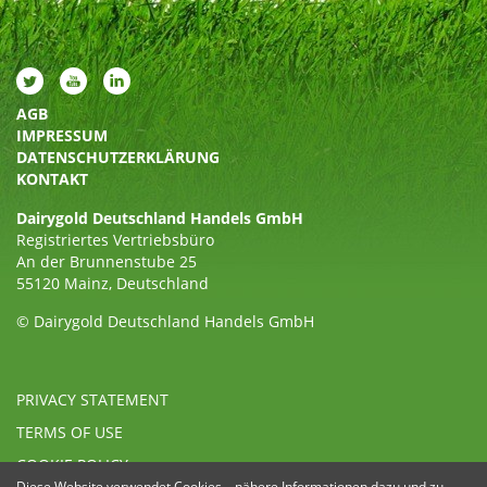
AGB
IMPRESSUM
DATENSCHUTZERKLÄRUNG
KONTAKT
Dairygold Deutschland Handels GmbH
Registriertes Vertriebsbüro
An der Brunnenstube 25
55120 Mainz, Deutschland
© Dairygold Deutschland Handels GmbH
PRIVACY STATEMENT
TERMS OF USE
COOKIE POLICY
Diese Website verwendet Cookies – nähere Informationen dazu und zu