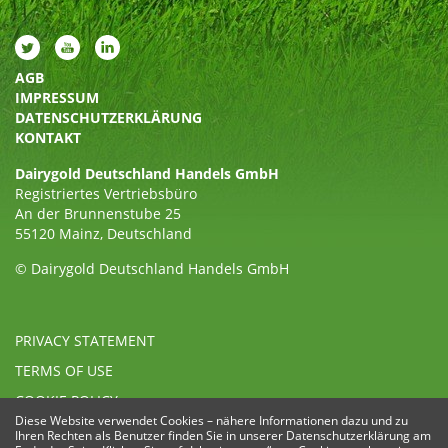
AGB
IMPRESSUM
DATENSCHUTZERKLÄRUNG
KONTAKT
Dairygold Deutschland Handels GmbH
Registriertes Vertriebsbüro
An der Brunnenstube 25
55120 Mainz, Deutschland
© Dairygold Deutschland Handels GmbH
PRIVACY STATEMENT
TERMS OF USE
COOKIE POLICY
Diese Website verwendet Cookies – nähere Informationen dazu und zu
ETHICAL, MODERN SLAVERY & HUMAN TRAFFICKING
Ihren Rechten als Benutzer finden Sie in unserer Datenschutzerklärung am
STATEMENT